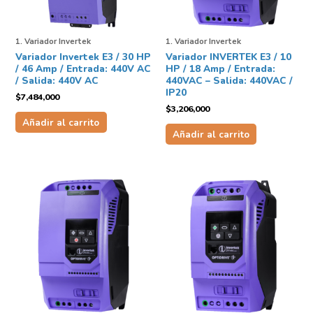
1. Variador Invertek
1. Variador Invertek
Variador Invertek E3 / 30 HP
Variador INVERTEK E3 / 10
/ 46 Amp / Entrada: 440V AC
HP / 18 Amp / Entrada:
/ Salida: 440V AC
440VAC – Salida: 440VAC /
IP20
$
7,484,000
$
3,206,000
Añadir al carrito
Añadir al carrito