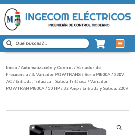
Inicio
/
Automatización y Control
/
Variador de
Frecuencia
/
3. Variador POWTRANS
/
Serie PI500A
/
220V
AC
/
Entrada: Trifásica - Salida Trifásica
/ Variador
POWTRAN PI500A / 10 HP / 32 Amp / Entrada y Salida: 220V
AC / IP20