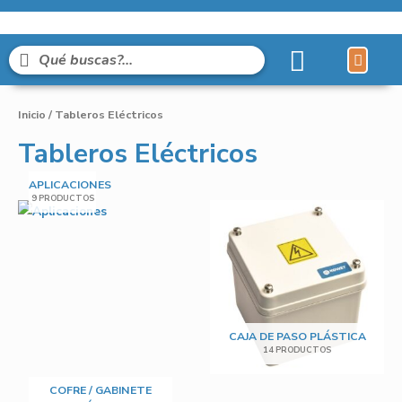
Líneas de Pro
Sobre Nosot
Inicio
/ Tableros Eléctricos
Tableros Eléctricos
APLICACIONES
9 PRODUCTOS
CAJA DE PASO PLÁSTICA
14 PRODUCTOS
COFRE / GABINETE