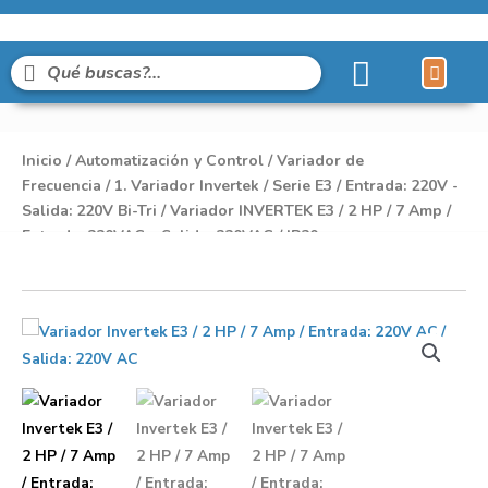
Líneas de Pro
Sobre Nosot
Inicio
/
Automatización y Control
/
Variador de
Frecuencia
/
1. Variador Invertek
/
Serie E3
/
Entrada: 220V -
Salida: 220V Bi-Tri
/ Variador INVERTEK E3 / 2 HP / 7 Amp /
Entrada: 220VAC – Salida: 220VAC / IP20