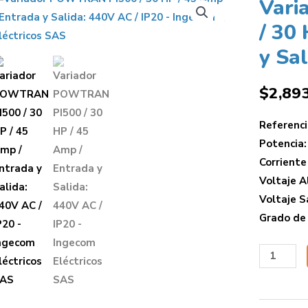
Vari
/ 30
y Sa
$
2,89
Referenc
Potencia:
Corriente
Voltaje A
Voltaje S
Grado de 