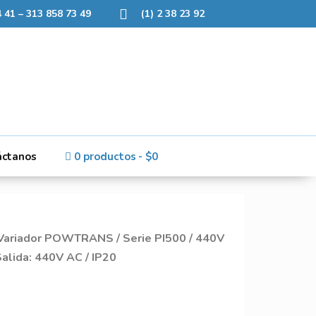
 41 – 313 858 73 49
(1) 2 38 23 92
áctanos
0 productos
$0
 Variador POWTRANS
/
Serie PI500
/
440V
alida: 440V AC / IP20