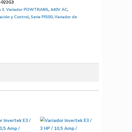
-022G3
s
3. Variador POWTRANS
,
440V AC
,
ción y Control
,
Serie PI500
,
Variador de