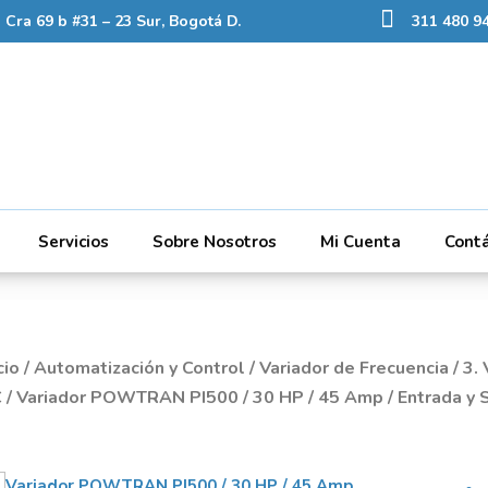
Cra 69 b #31 – 23 Sur, Bogotá D.
311 480 94
Servicios
Sobre Nosotros
Mi Cuenta
Cont
cio
/
Automatización y Control
/
Variador de Frecuencia
/
3.
C
/ Variador POWTRAN PI500 / 30 HP / 45 Amp / Entrada y S