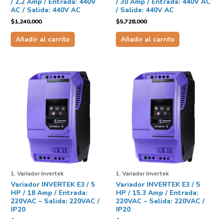
/ 2,2 Amp / Entrada: 440V
/ 30 Amp / Entrada: 440V AC
AC / Salida: 440V AC
/ Salida: 440V AC
$
1,240,000
$
5,728,000
Añadir al carrito
Añadir al carrito
1. Variador Invertek
1. Variador Invertek
Variador INVERTEK E3 / 5
Variador INVERTEK E3 / 5
HP / 18 Amp / Entrada:
HP / 15.3 Amp / Entrada:
220VAC – Salida: 220VAC /
220VAC – Salida: 220VAC /
IP20
IP20