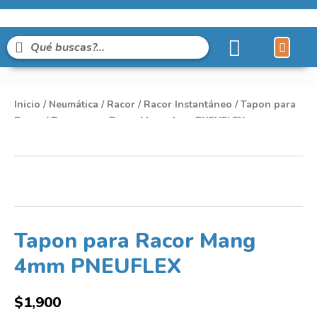
Líneas de Pro
Sobre Nosot
Inicio
/
Neumática
/
Racor
/
Racor Instantáneo
/
Tapon para
Racor
/ Tapon para Racor Mang 4mm PNEUFLEX
Tapon para Racor Mang
4mm PNEUFLEX
$
1,900