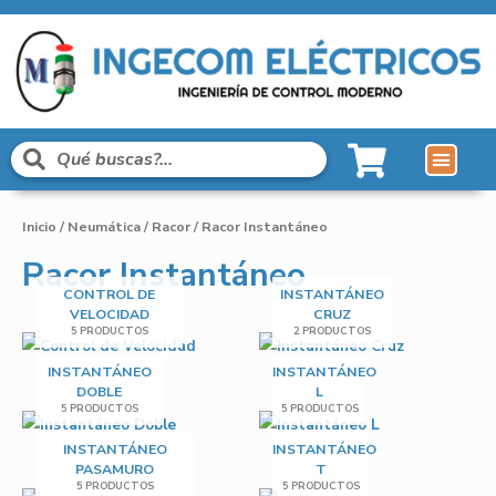
Líneas de Pro
Sobre Nosot
Inicio
/
Neumática
/
Racor
/ Racor Instantáneo
Racor Instantáneo
CONTROL DE
INSTANTÁNEO
VELOCIDAD
CRUZ
5 PRODUCTOS
2 PRODUCTOS
INSTANTÁNEO
INSTANTÁNEO
DOBLE
L
5 PRODUCTOS
5 PRODUCTOS
INSTANTÁNEO
INSTANTÁNEO
PASAMURO
T
5 PRODUCTOS
5 PRODUCTOS