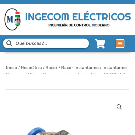
Inicio
/
Neumática
/
Racor
/
Racor Instantáneo
/
Instantáneo
Pasamuro
/ Racor Pasamuro Union Mang 10mm PNEUFLEX