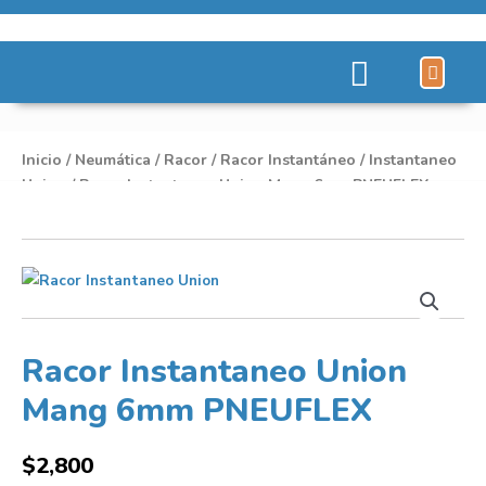
Líneas de Pro
Sobre Nosot
Inicio
/
Neumática
/
Racor
/
Racor Instantáneo
/
Instantaneo
Union
/ Racor Instantaneo Union Mang 6mm PNEUFLEX
Racor Instantaneo Union
Mang 6mm PNEUFLEX
$
2,800