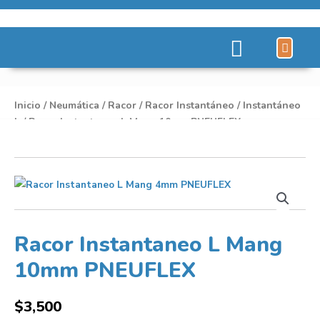
Líneas de Pro
Sobre Nosot
Inicio
/
Neumática
/
Racor
/
Racor Instantáneo
/
Instantáneo
L
/ Racor Instantaneo L Mang 10mm PNEUFLEX
Racor Instantaneo L Mang
10mm PNEUFLEX
$
3,500