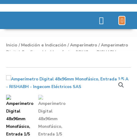
Líneas de Pro
Sobre Nosot
Inicio
/
Medición e Indicación
/
Amperímetro
/ Amperimetro
Digital Configurable Monofasico 96X48mm RISHABH