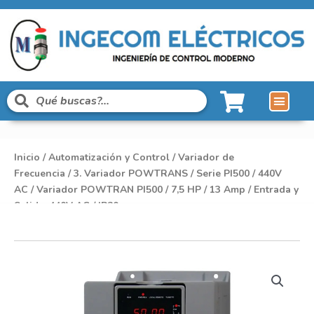
Inicio
/
Automatización y Control
/
Variador de
Frecuencia
/
3. Variador POWTRANS
/
Serie PI500
/
440V
AC
/ Variador POWTRAN PI500 / 7,5 HP / 13 Amp / Entrada y
Salida: 440V AC / IP20