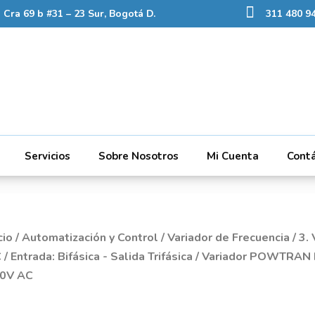
Cra 69 b #31 – 23 Sur, Bogotá D.
311 480 94
Servicios
Sobre Nosotros
Mi Cuenta
Cont
cio
/
Automatización y Control
/
Variador de Frecuencia
/
3.
C
/
Entrada: Bifásica - Salida Trifásica
/ Variador POWTRAN PI
0V AC