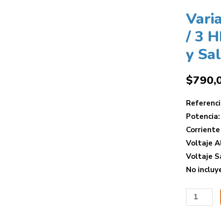
Vari
/ 3 
y Sa
$
790,
Referenc
Potencia:
Corriente
Voltaje A
Voltaje S
No incluy