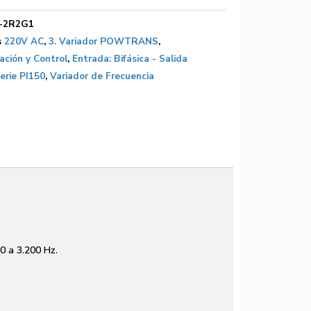
0-2R2G1
s
220V AC
,
3. Variador POWTRANS
,
ción y Control
,
Entrada: Bifásica - Salida
erie PI150
,
Variador de Frecuencia
 0 a 3.200 Hz.