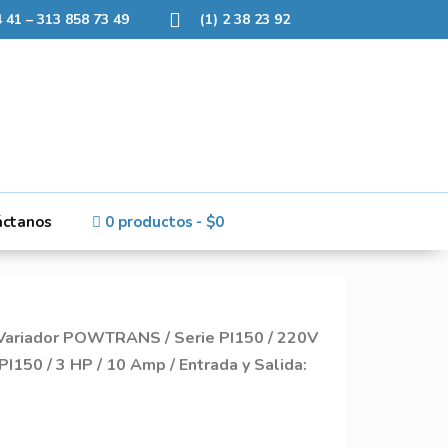
 41 – 313 858 73 49
(1) 2 38 23 92
áctanos
0 productos
$0
 Variador POWTRANS
/
Serie PI150
/
220V
150 / 3 HP / 10 Amp / Entrada y Salida: