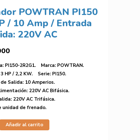
ador POWTRAN PI150
HP / 10 Amp / Entrada
lida: 220V AC
000
ia: PI150-2R2G1. Marca: POWTRAN.
 3 HP / 2,2 KW. Serie: PI150.
 de Salida: 10 Amperios.
limentación: 220V AC Bifásica.
alida: 220V AC Trifásica.
e unidad de frenado.
Añadir al carrito