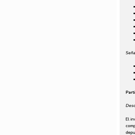
Seña
Part
Desc
El i
comp
depu