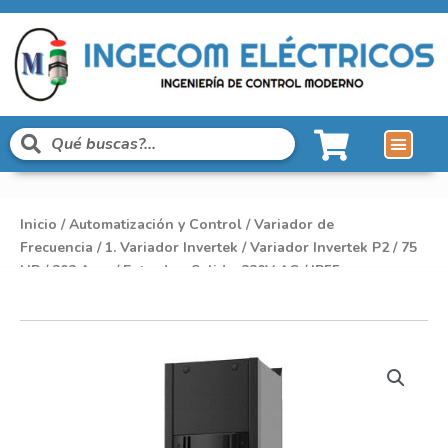
Inicio
/
Automatización y Control
/
Variador de
Frecuencia
/
1. Variador Invertek
/ Variador Invertek P2 / 75
HP / 202 Amp / Entrada – Salida: 220V AC / IP55