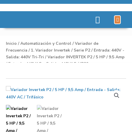
Líneas de Pro
Sobre Nosot
Inicio
/
Automatización y Control
/
Variador de
Frecuencia
/
1. Variador Invertek
/
Serie P2
/
Entrada: 440V -
Salida: 440V Tri-Tri
/ Variador INVERTEK P2 / 5 HP / 9.5 Amp
/ Entrada: 440VAC – Salida: 440VAC / IP20