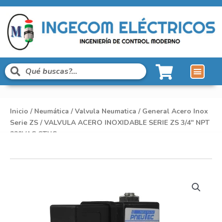
Líneas de Pro
Sobre Nosot
Inicio
/
Neumática
/
Valvula Neumatica
/
General Acero Inox
Serie ZS
/ VALVULA ACERO INOXIDABLE SERIE ZS 3/4″ NPT
220VAC STNC