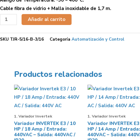
Cable fibra de vidrio + Malla inoxidable de 1,7 m.
Termocupla
Añadir al carrito
Tipo
J,
SKU
TJR-5/16-B-3/16
Categoría
Automatización y Control
Rosca
de
5/16"
NPT
Productos relacionados
-
Bulbo
de
3/16"
x
1. Variador Invertek
1. Variador Invertek
4"
Variador INVERTEK E3 / 10
Variador INVERTEK E3 
cantidad
HP / 18 Amp / Entrada:
HP / 14 Amp / Entrada:
440VAC – Salida: 440VAC /
440VAC – Salida: 440V