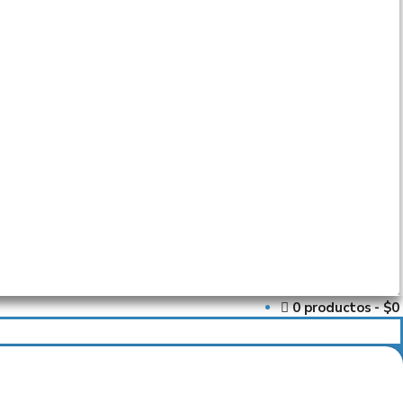
0 productos
$0