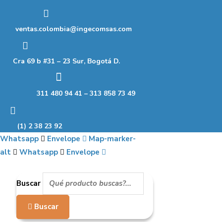
Ir
al
ventas.colombia@ingecomsas.com
contenido
Cra 69 b #31 – 23 Sur, Bogotá D.
311 480 94 41 – 313 858 73 49
(1) 2 38 23 92
Whatsapp
Envelope
Map-marker-
alt
Whatsapp
Envelope
Buscar
Buscar