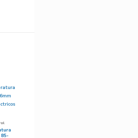
rol
atura
 85-