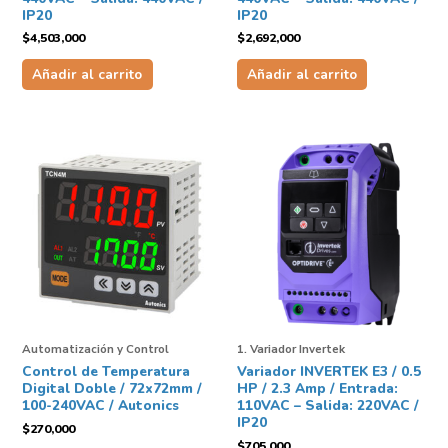
IP20
IP20
$
4,503,000
$
2,692,000
Añadir al carrito
Añadir al carrito
Automatización y Control
1. Variador Invertek
Control de Temperatura
Variador INVERTEK E3 / 0.5
Digital Doble / 72x72mm /
HP / 2.3 Amp / Entrada:
100-240VAC / Autonics
110VAC – Salida: 220VAC /
IP20
$
270,000
$
705,000