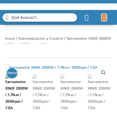
Líneas de Pro
Sobre Nosot
Inicio
/
Automatización y Control
/ Servomotor XINJE 2000W
/ 7,7N.m / 2500rpm / 7,5A
¡Oferta!