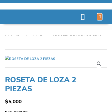
Líneas de Pro
Sobre Nosot
Inicio
/
Residencial
/
Roseta
/ ROSETA DE LOZA 2 PIEZAS
ROSETA DE LOZA 2
PIEZAS
$
5,000