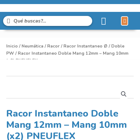
Líneas de Pro
Sobre Nosot
Inicio
/
Neumática
/
Racor
/
Racor Instantaneo Ø
/
Doble
PW
/ Racor Instantaneo Doble Mang 12mm – Mang 10mm
(x2) PNEUFLEX
Racor Instantaneo Doble
Mang 12mm – Mang 10mm
(x2) PNEUFLEX