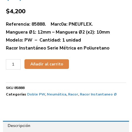
$
4,200
Referencia: 85888. Marc0a: PNEUFLEX.
Manguera Ø1: 12mm – Manguera Ø2 (x2): 10mm
Modelo: PW – Cantidad: 1 unidad
Racor Instantáneo Serie Métrica en Poliuretano
Añadir al carrito
SKU
85888
Categorías
Doble PW
,
Neumática
,
Racor
,
Racor Instantaneo Ø
Descripción