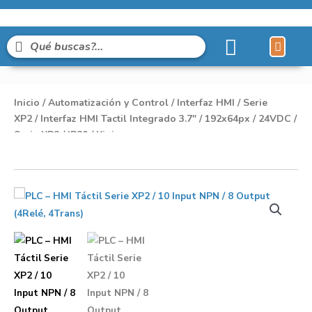
Líneas de Pro
Sobre Nosot
Inicio
/
Automatización y Control
/
Interfaz HMI
/
Serie
XP2
/ Interfaz HMI Tactil Integrado 3.7″ / 192x64px / 24VDC /
Serie XP2 / IP20 / Xinje