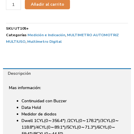
Añadir al carrito
SKU
UT105+
Categorías
Medición e Indicación
,
MULTIMETRO AUTOMOTRIZ
MULTIUSO
,
Multímetro Digital
Descripción
Mas información:
Continuidad con Buzzer
Data Hold
Medidor de diodos
Dwell 1CYL(0～356.4°) /2CYL(0～178.2°)/3CYL(0～
118.8°)/4CYL(0～89.1°)/5CYL(0～71.3°)/6CYL(0～
59.4°)/8CYL(0～44.5°)