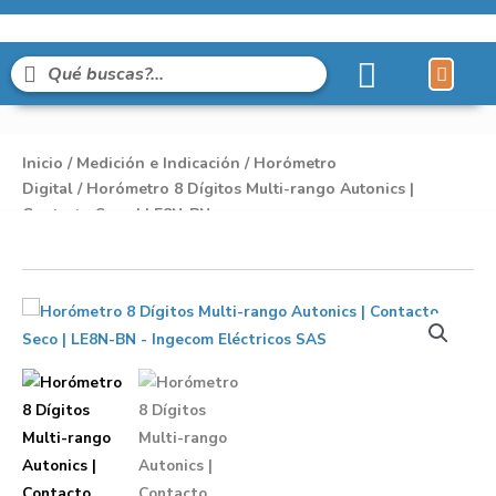
Líneas de Pro
Sobre Nosot
Inicio
/
Medición e Indicación
/
Horómetro
Digital
/ Horómetro 8 Dígitos Multi-rango Autonics |
Contacto Seco | LE8N-BN