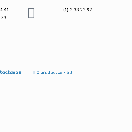
4 41
(1) 2 38 23 92
 73
táctanos
0 productos
$0