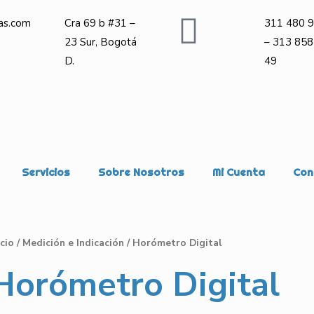
as.com
Cra 69 b #31 –
311 480 9
23 Sur, Bogotá
– 313 858
D.
49
Servicios
Sobre Nosotros
Mi Cuenta
Con
icio
/
Medición e Indicación
/ Horómetro Digital
Horómetro Digital