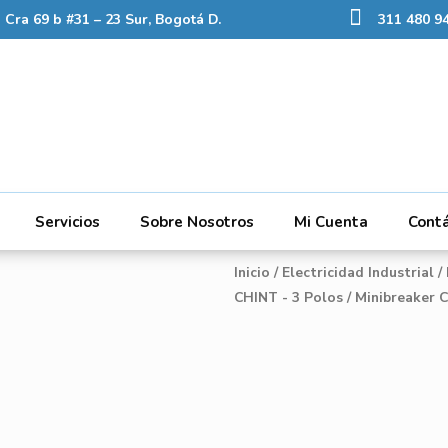
Cra 69 b #31 – 23 Sur, Bogotá D.
311 480 94
Servicios
Sobre Nosotros
Mi Cuenta
Cont
Inicio
/
Electricidad Industrial
/
CHINT - 3 Polos
/ Minibreaker C