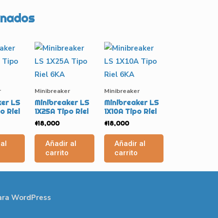
onados
r
Minibreaker
Minibreaker
ker LS
Minibreaker LS
Minibreaker LS
o Riel
1X25A Tipo Riel
1X10A Tipo Riel
$
18,000
$
18,000
al
Añadir al
Añadir al
carrito
carrito
ara WordPress