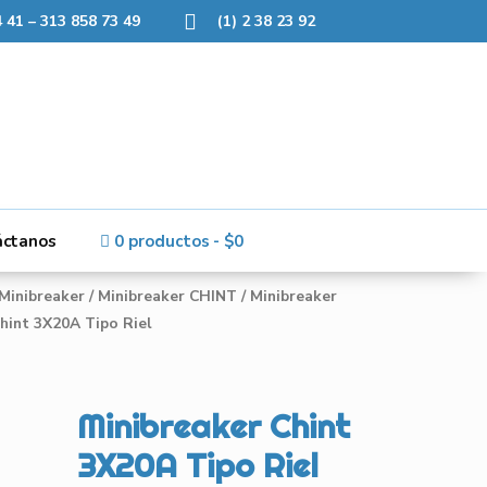
 41 – 313 858 73 49
(1) 2 38 23 92
áctanos
0 productos
$0
Minibreaker
/
Minibreaker CHINT
/
Minibreaker
hint 3X20A Tipo Riel
Minibreaker Chint
3X20A Tipo Riel