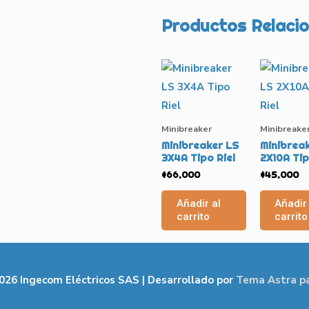
Productos Relaci
Minibreaker
Minibreake
Minibreaker LS
Minibrea
3X4A Tipo Riel
2X10A Tip
$
66,000
$
45,000
Añadir al
Añadir 
carrito
carrito
2026
Ingecom Eléctricos SAS
| Desarrollado por
Tema Astra p