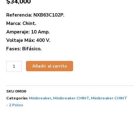
$
34,000
Referencia: NXB63C102P.
Marca: Chint.
Amperaje: 10 Amp.
Voltaje Máx: 400 V.
Fases: Bifásico.
Añadir al carrito
SKU
09636
Categorías
Minibreaker
,
Minibreaker CHINT
,
Minibreaker CHINT
- 2 Polos