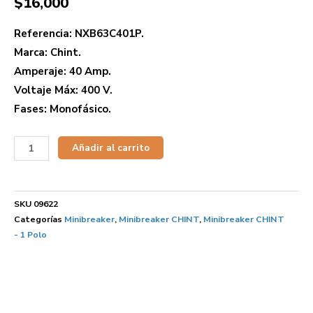
$
16,000
Referencia: NXB63C401P.
Marca: Chint.
Amperaje: 40 Amp.
Voltaje Máx: 400 V.
Fases: Monofásico.
Añadir al carrito
SKU
09622
Categorías
Minibreaker
,
Minibreaker CHINT
,
Minibreaker CHINT
- 1 Polo