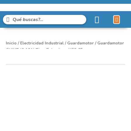
Inicio
/
Electricidad Industrial
/
Guardamotor
/ Guardamotor
CHINT (6-10A) Tipo Pulsador – NS2-25