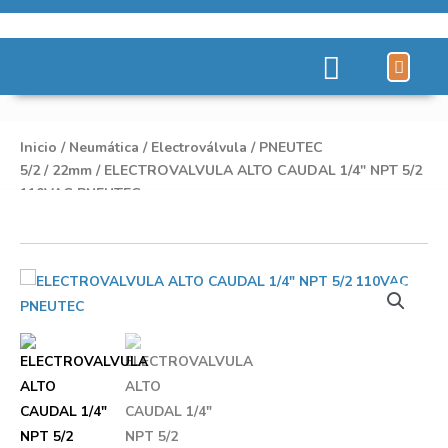
Líneas de Pro
Sobre Nosot
Inicio
/
Neumática
/
Electroválvula
/
PNEUTEC
5/2
/
22mm
/ ELECTROVALVULA ALTO CAUDAL 1/4″ NPT 5/2
110VAC PNEUTEC