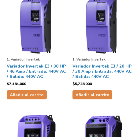
1. Variador Invertek
1. Variador Invertek
Variador Invertek E3 / 30 HP
Variador Invertek E3 / 20 HP
/ 46 Amp / Entrada: 440V AC
/ 30 Amp / Entrada: 440V AC
/ Salida: 440V AC
/ Salida: 440V AC
$
7,484,000
$
5,728,000
Añadir al carrito
Añadir al carrito