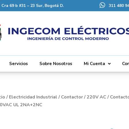
Cra 69 b #31 – 23 Sur, Bogotá D.
311 480 94
Servicios
Sobre Nosotros
Mi Cuenta
Co
cio
/
Electricidad Industrial
/
Contactor
/
220V AC
/
Contact
0VAC UL 2NA+2NC