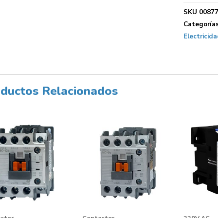
SKU
0087
Categoría
Electricida
ductos Relacionados
ctor
Contactor
220V AC