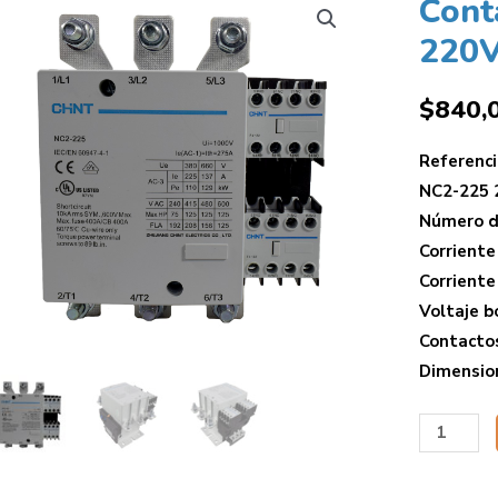
Cont
220
$
840,
Referenci
NC2-225 
Número de
Corriente
Corriente
Voltaje b
Contactos
Dimensio