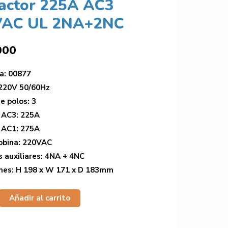
actor 225A AC3
VAC UL 2NA+2NC
000
a: 00877
220V 50/60Hz
 polos: 3
 AC3: 225A
 AC1: 275A
obina: 220VAC
 auxiliares: 4NA + 4NC
nes: H 198 x W 171 x D 183mm
Añadir al carrito