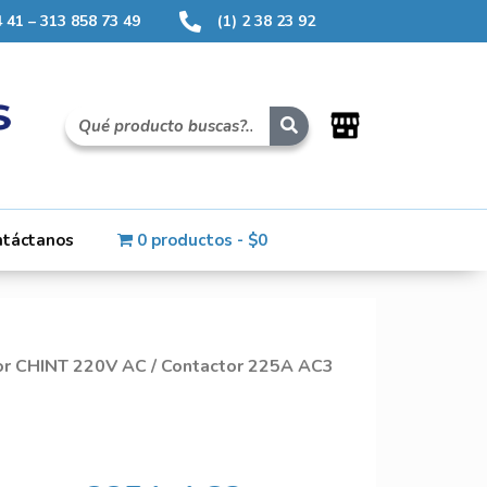
 41 – 313 858 73 49
(1) 2 38 23 92
ntáctanos
0 productos
$0
or CHINT 220V AC
/ Contactor 225A AC3