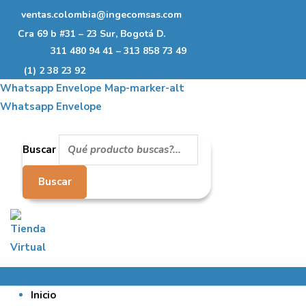
Ir
ventas.colombia@ingecomsas.com
al
Cra 69 b #31 – 23 Sur, Bogotá D.
contenido
311 480 94 41 – 313 858 73 49
(1) 2 38 23 92
Whatsapp
Envelope
Map-marker-alt
Whatsapp
Envelope
Buscar
Buscar
Inicio