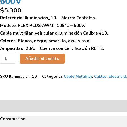
600V
$
5,300
Referencia: Iluminacion_10. Marca: Centelsa.
Modelo: FLEXIPLUS AWM | 105°C – 600V.
Cable multifilar, vehicular o iluminación Calibre #10.
Colores: Blanco, negro, amarillo, azul y rojo.
Ampacidad: 28A. Cuenta con Certificación RETIE.
Cable
Añadir al carrito
Multifilar
Flexiplus
SKU
Iluminacion_10
Categorías
Cable Multifilar
,
Cables
,
Electricid
AWM
-
Calibre
10
Descripción
AWG
CENTELSA
Construcción:
|