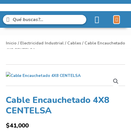
Líneas de Pro
Sobre Nosot
Inicio
/
Electricidad Industrial
/
Cables
/ Cable Encauchetado
4X8 CENTELSA
Cable Encauchetado 4X8
CENTELSA
$
41,000