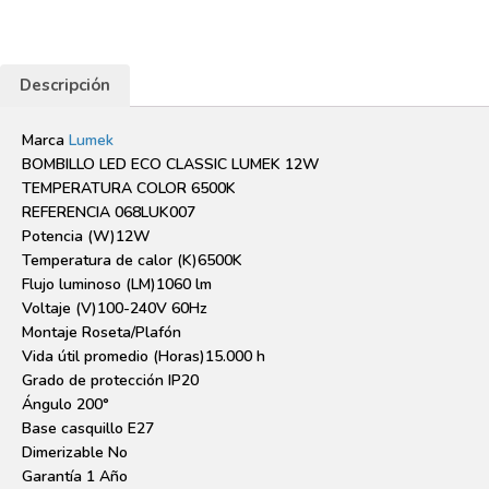
CLASSIC
LUMEK
cantidad
Descripción
Marca
Lumek
BOMBILLO LED ECO CLASSIC LUMEK 12W
TEMPERATURA COLOR 6500K
REFERENCIA 068LUK007
Potencia (W)12W
Temperatura de calor (K)6500K
Flujo luminoso (LM)1060 lm
Voltaje (V)100-240V 60Hz
Montaje Roseta/Plafón
Vida útil promedio (Horas)15.000 h
Grado de protección IP20
Ángulo 200°
Base casquillo E27
Dimerizable No
Garantía 1 Año