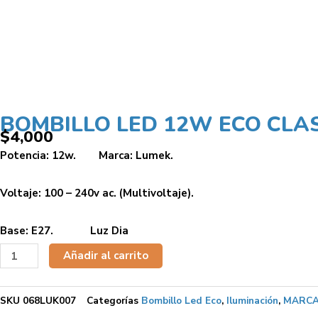
BOMBILLO LED 12W ECO CLA
$
4,000
Potencia: 12w. Marca: Lumek.
Voltaje: 100 – 240v ac. (Multivoltaje).
Base: E27. Luz Dia
BOMBILLO
Añadir al carrito
LED
12W
SKU
068LUK007
Categorías
Bombillo Led Eco
,
Iluminación
,
MARCA
ECO