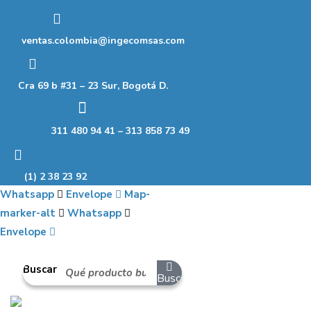
Ir
al
ventas.colombia@ingecomsas.com
contenido
Cra 69 b #31 – 23 Sur, Bogotá D.
311 480 94 41 – 313 858 73 49
(1) 2 38 23 92
Whatsapp
Envelope
Map-
marker-alt
Whatsapp
Envelope
Buscar
Buscar