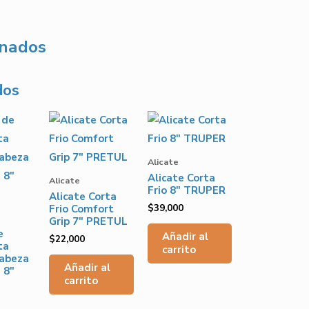
onados
dos
Alicate
Alicate Corta
Alicate
Frio 8″ TRUPER
Alicate Corta
$
39,000
Frio Comfort
Grip 7″ PRETUL
e
Añadir al
$
22,000
ta
carrito
abeza
Añadir al
 8″
carrito