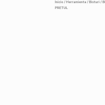
Inicio
/
Herramienta
/
Bisturi
/ B
PRETUL