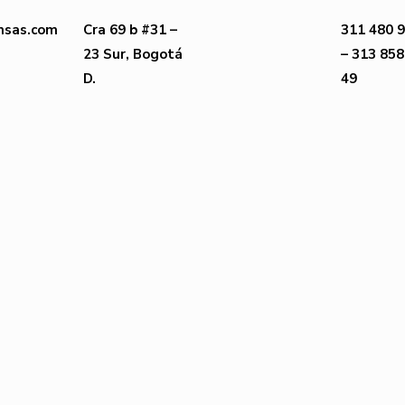
msas.com
Cra 69 b #31 –
311 480 9
23 Sur, Bogotá
– 313 858
D.
49