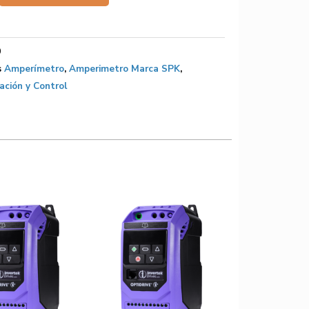
0
s
Amperímetro
,
Amperimetro Marca SPK
,
ción y Control