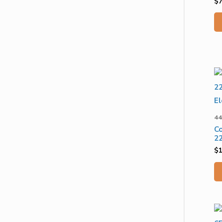
$
44
C
2
$