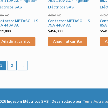
0V AC
440V AC
440V
ontactor METASOL LS
Contactor METASOL LS
Con
5A 440V AC
75A 440V AC
85A
399,000
$
456,000
$
541
Añadir al carrito
Añadir al carrito
A
1
2
→
2026
Ingecom Eléctricos SAS
| Desarrollado por
Tema Astra p