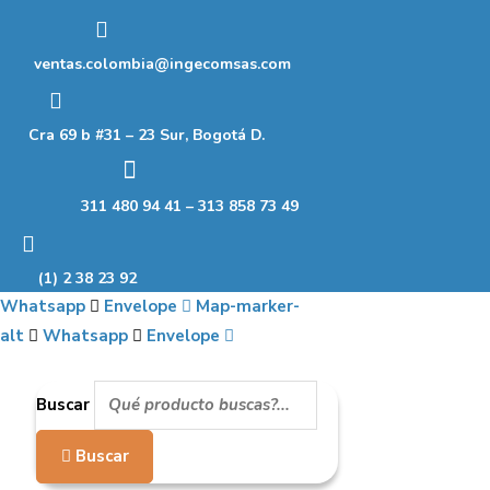
Ir
al
ventas.colombia@ingecomsas.com
contenido
Cra 69 b #31 – 23 Sur, Bogotá D.
311 480 94 41 – 313 858 73 49
(1) 2 38 23 92
Whatsapp
Envelope
Map-marker-
alt
Whatsapp
Envelope
Buscar
Buscar