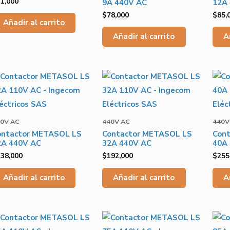
71,000
9A 440V AC
12A
$
78,000
$
85,
Añadir al carrito
Añadir al carrito
A
0V AC
440V AC
440V
ontactor METASOL LS
Contactor METASOL LS
Con
2A 440V AC
32A 440V AC
40A
138,000
$
192,000
$
255
Añadir al carrito
Añadir al carrito
A