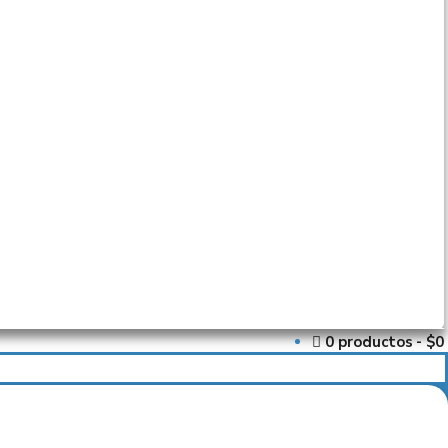
0 productos
$0