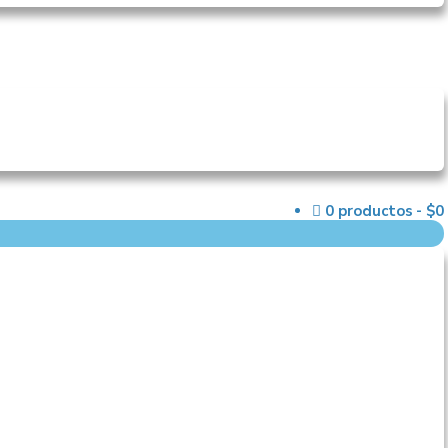
0 productos
$0