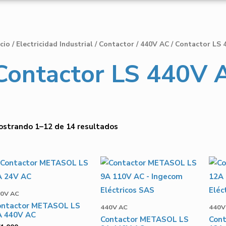
icio
/
Electricidad Industrial
/
Contactor
/
440V AC
/ Contactor LS 
Contactor LS 440V 
ostrando 1–12 de 14 resultados
0V AC
ontactor METASOL LS
440V AC
440V
A 440V AC
Contactor METASOL LS
Con