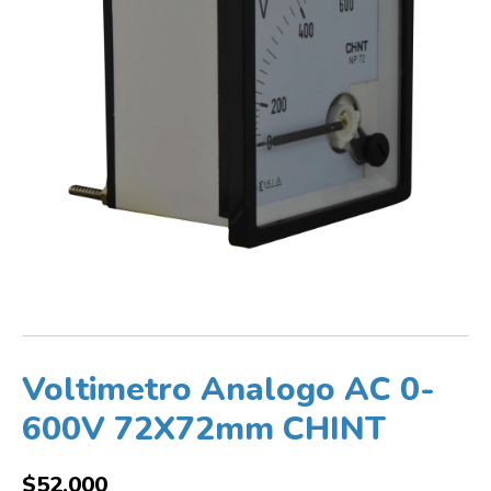
Voltimetro Analogo AC 0-
600V 72X72mm CHINT
$
52,000