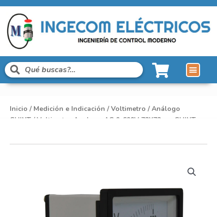
Inicio
/
Medición e Indicación
/
Voltimetro
/
Análogo
CHINT
/ Voltimetro Analogo AC 0-600V 72X72mm CHINT