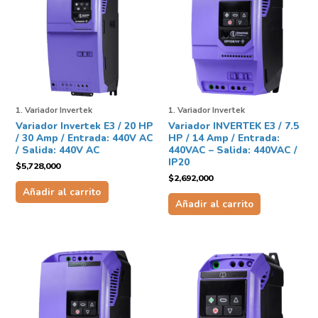
1. Variador Invertek
1. Variador Invertek
Variador Invertek E3 / 20 HP
Variador INVERTEK E3 / 7.5
/ 30 Amp / Entrada: 440V AC
HP / 14 Amp / Entrada:
/ Salida: 440V AC
440VAC – Salida: 440VAC /
IP20
$
5,728,000
$
2,692,000
Añadir al carrito
Añadir al carrito