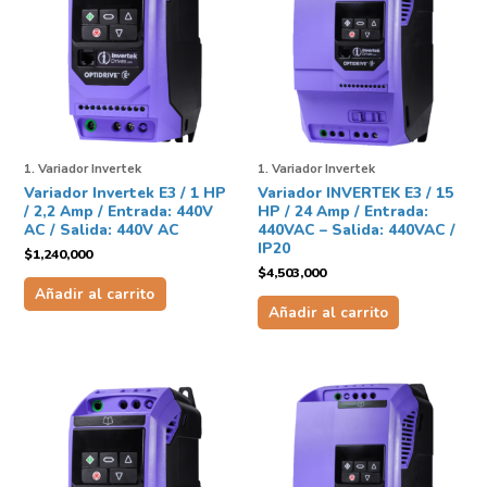
1. Variador Invertek
1. Variador Invertek
Variador Invertek E3 / 1 HP
Variador INVERTEK E3 / 15
/ 2,2 Amp / Entrada: 440V
HP / 24 Amp / Entrada:
AC / Salida: 440V AC
440VAC – Salida: 440VAC /
IP20
$
1,240,000
$
4,503,000
Añadir al carrito
Añadir al carrito