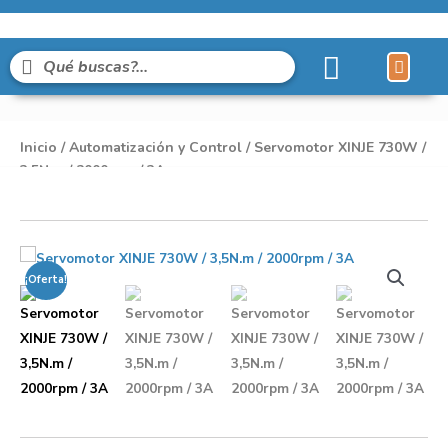
Líneas de Pro
Sobre Nosot
Inicio
/
Automatización y Control
/ Servomotor XINJE 730W /
3,5N.m / 2000rpm / 3A
¡Oferta!