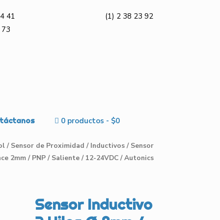
4 41
(1) 2 38 23 92
 73
táctanos
0 productos
$0
ol
/
Sensor de Proximidad
/
Inductivos
/ Sensor
nce 2mm / PNP / Saliente / 12-24VDC / Autonics
Sensor Inductivo