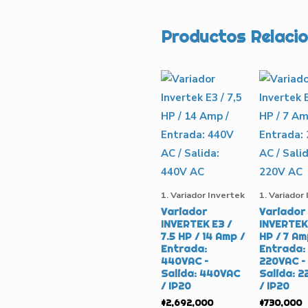
Productos Relaci
1. Variador Invertek
1. Variador
Variador
Variador
INVERTEK E3 /
INVERTEK 
7.5 HP / 14 Amp /
HP / 7 Am
Entrada:
Entrada:
440VAC –
220VAC –
Salida: 440VAC
Salida: 
/ IP20
/ IP20
$
2,692,000
$
730,000