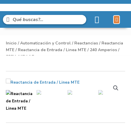
Líneas de Pro
Sobre Nosot
Inicio
/
Automatización y Control
/
Reactancias
/
Reactancia
MTE
/ Reactancia de Entrada / Linea MTE / 240 Amperios /
220V-440V AC