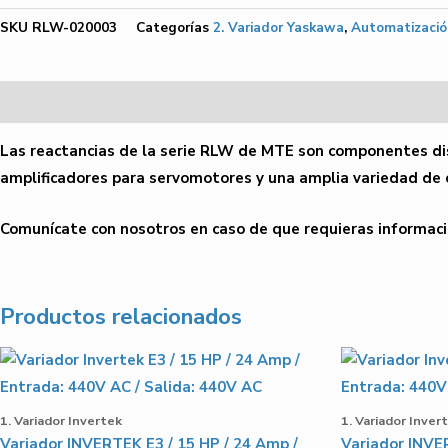
Entrada
SKU
RLW-020003
Categorías
2. Variador Yaskawa
,
Automatizació
/
Linea
Descripción
MTE
/
Las
reactancias
de la serie RLW de
MTE
son componentes dis
182
amplificadores para servomotores y una amplia variedad de o
Amperios
/
Comunícate con nosotros en caso de que requieras informaci
220V-
440V
AC
Productos relacionados
cantidad
1. Variador Invertek
1. Variador Inver
Variador INVERTEK E3 / 15 HP / 24 Amp /
Variador INVER