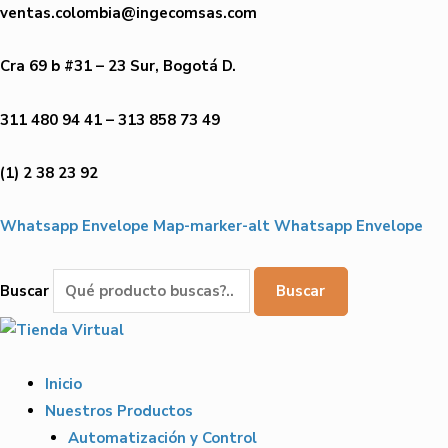
Ir
ventas.colombia@ingecomsas.com
al
contenido
Cra 69 b #31 – 23 Sur, Bogotá D.
311 480 94 41 – 313 858 73 49
(1) 2 38 23 92
Whatsapp
Envelope
Map-marker-alt
Whatsapp
Envelope
Buscar
Buscar
Inicio
Nuestros Productos
Automatización y Control