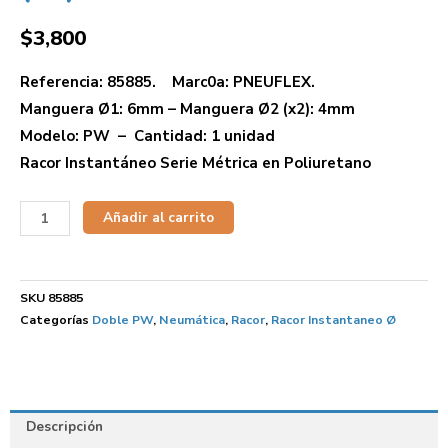
$
3,800
Referencia: 85885. Marc0a: PNEUFLEX.
Manguera Ø1: 6mm – Manguera Ø2 (x2): 4mm
Modelo: PW – Cantidad: 1 unidad
Racor Instantáneo Serie Métrica en Poliuretano
Añadir al carrito
SKU
85885
Categorías
Doble PW
,
Neumática
,
Racor
,
Racor Instantaneo Ø
Descripción