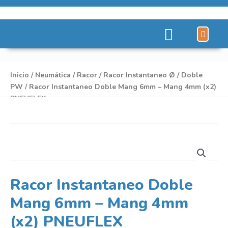
Líneas de Pro
Sobre Nosot
Inicio
/
Neumática
/
Racor
/
Racor Instantaneo Ø
/
Doble
PW
/ Racor Instantaneo Doble Mang 6mm – Mang 4mm (x2)
PNEUFLEX
Racor Instantaneo Doble
Mang 6mm – Mang 4mm
(x2) PNEUFLEX