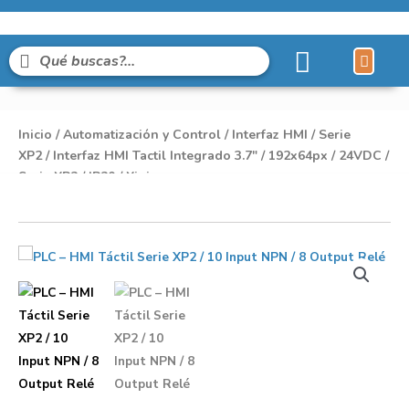
Líneas de Pro
Sobre Nosot
Inicio
/
Automatización y Control
/
Interfaz HMI
/
Serie
XP2
/ Interfaz HMI Tactil Integrado 3.7″ / 192x64px / 24VDC /
Serie XP2 / IP20 / Xinje