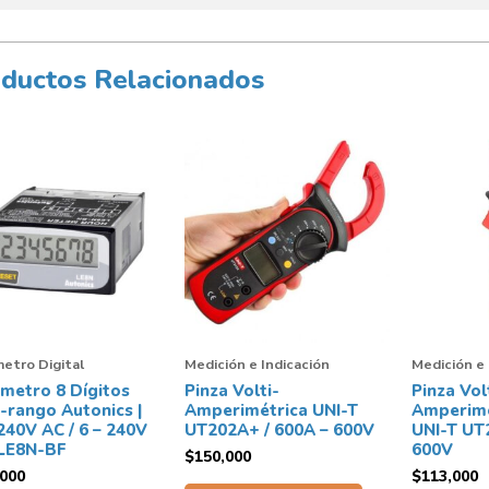
ductos Relacionados
etro Digital
Medición e Indicación
Medición e 
metro 8 Dígitos
Pinza Volti-
Pinza Vol
i-rango Autonics |
Amperimétrica UNI-T
Amperimé
240V AC / 6 – 240V
UT202A+ / 600A – 600V
UNI-T UT
 LE8N-BF
600V
$
150,000
,000
$
113,000