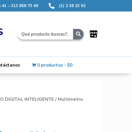
 41 – 313 858 73 49
(1) 2 38 23 92
ntáctanos
0 productos
$0
O DIGITAL INTELIGENTE
/ Multímetro