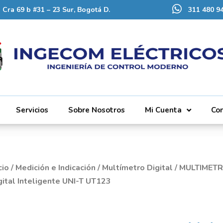
Cra 69 b #31 – 23 Sur, Bogotá D.
311 480 94
Servicios
Sobre Nosotros
Mi Cuenta
Co
cio
/
Medición e Indicación
/
Multímetro Digital
/
MULTIMETR
gital Inteligente UNI-T UT123