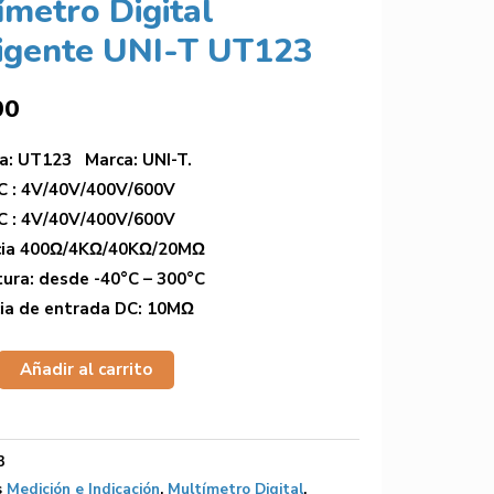
ímetro Digital
ligente UNI-T UT123
00
a: UT123 Marca: UNI-T.
C : 4V/40V/400V/600V
C : 4V/40V/400V/600V
cia 400Ω/4KΩ/40KΩ/20MΩ
ura: desde -40°C – 300°C
ia de entrada DC: 10MΩ
Añadir al carrito
3
s
Medición e Indicación
,
Multímetro Digital
,