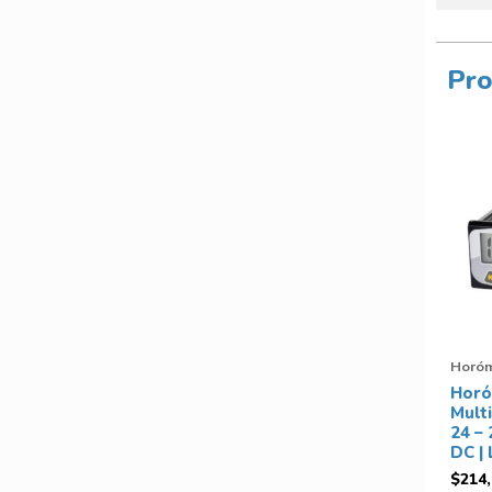
Pro
Horóm
Horó
Mult
24 – 
DC |
$
214