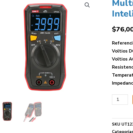
Mult
Inte
$
76,0
Referenci
Voltios D
Voltios A
Resisten
Temperat
Impedanc
SKU
UT12
Categoría