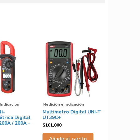
Indicación
Medición e Indicación
ti-
Multimetro Digital UNI-T
trica Digital
UT39C+
200A / 200A –
$
101,000
Añadir al carrito