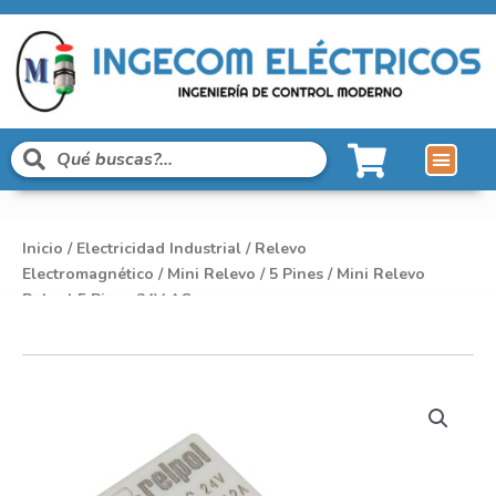
Líneas de Pro
Sobre Nosot
Inicio
/
Electricidad Industrial
/
Relevo
Electromagnético
/
Mini Relevo
/
5 Pines
/ Mini Relevo
Relpol 5 Pines 24V AC