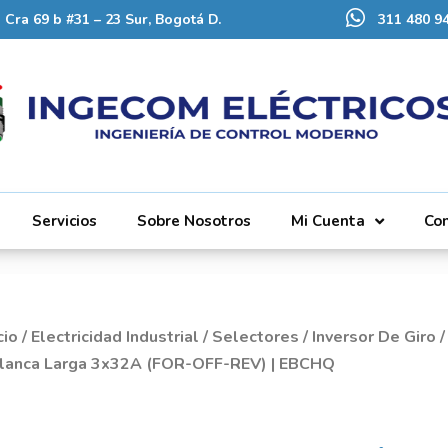
Cra 69 b #31 – 23 Sur, Bogotá D.
311 480 94
Servicios
Sobre Nosotros
Mi Cuenta
Co
cio
/
Electricidad Industrial
/
Selectores
/
Inversor De Giro
/
lanca Larga 3x32A (FOR-OFF-REV) | EBCHQ