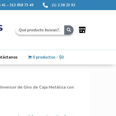
 41 – 313 858 73 49
(1) 2 38 23 92
ntáctanos
0 productos
$0
 Inversor de Giro de Caja Metálica con